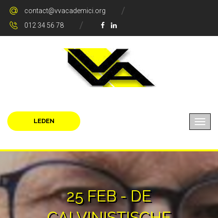
contact@vvacademici.org
012 34 56 78
LEDEN
25 FEB - DE
CALVINISTISCHE