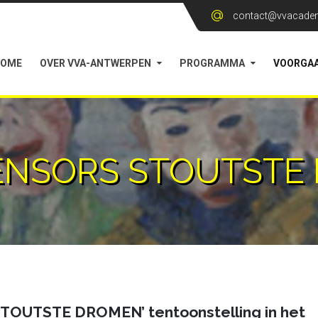
contact@vvacadem
HOME
OVER VVA-ANTWERPEN
PROGRAMMA
VOORGAA
 ENSORS STOUTST
OUTSTE DROMEN’ tentoonstelling in het