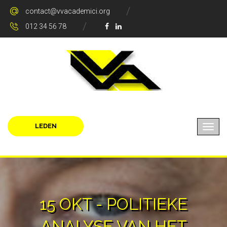
contact@vvacademici.org
012 34 56 78
LEDEN
15 OKT - POLITIEKE
ANALYSE VAN HET